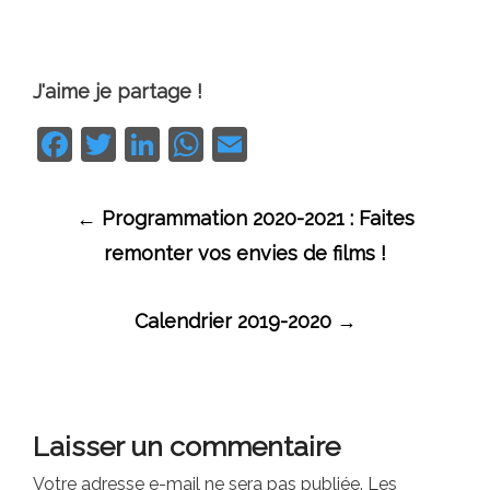
J'aime je partage !
Facebook
Twitter
LinkedIn
WhatsApp
Email
Navigation
←
Programmation 2020-2021 : Faites
des
remonter vos envies de films !
articles
Calendrier 2019-2020
→
Laisser un commentaire
Votre adresse e-mail ne sera pas publiée.
Les