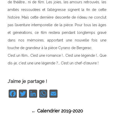
de théâtre… ni de film. Les joies, les amours retrouvés, les
amitiés ressoudées et l’allégresse signent la fin de cette
histoire. Mais cette dernière descente de rideau ne conclut
pas l’aventure intemporelle de la pièce. Pour tous les âges
et générations, ce film restera pendant longtemps gravé
dans nos mémoires, apportant une nouvelle fois une
touche de grandeur à la pièce Cyrano de Bergerac.
C’est un film… C’est une romance !… C’est une légende !… Que
dis-je, c'est une une légende ?… C’est un chef-d’œuvre !
J'aime je partage !
Facebook
Twitter
LinkedIn
WhatsApp
Email
Navigation
←
Calendrier 2019-2020