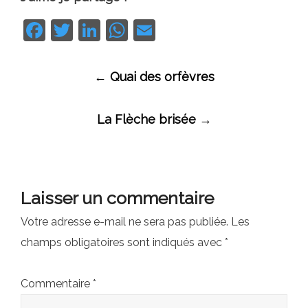
Facebook
Twitter
LinkedIn
WhatsApp
Email
Navigation
←
Quai des orfèvres
des
articles
La Flèche brisée
→
Laisser un commentaire
Votre adresse e-mail ne sera pas publiée.
Les
champs obligatoires sont indiqués avec
*
Commentaire
*