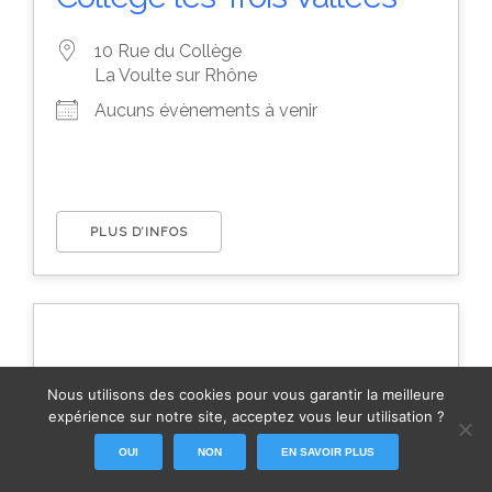
10 Rue du Collège
La Voulte sur Rhône
Aucuns évènements à venir
PLUS D’INFOS
Nous utilisons des cookies pour vous garantir la meilleure
Collège Louis Jouvet
expérience sur notre site, acceptez vous leur utilisation ?
OUI
NON
EN SAVOIR PLUS
Rue Claude Jacquillat
Le Cheylard