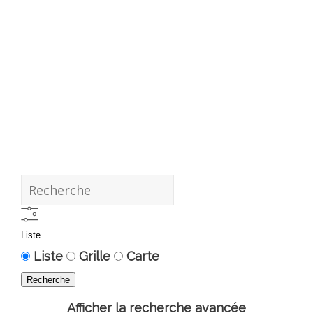
Recherche
Liste
Type
Liste
Grille
Carte
d’affichage
Recherche
des
Afficher la recherche avancée