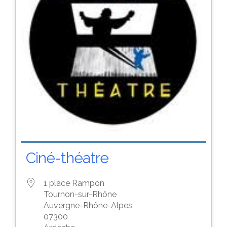
Ciné-théatre
1 place Rampon
Tournon-sur-Rhône
Auvergne-Rhône-Alpes
07300