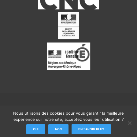
Un site Internet propulsé par
Les Ecrans
Nous utilisons des cookies pour vous garantir la meilleure
Mentions légales
|
Contact
expérience sur notre site, acceptez vous leur utilisation ?
OUI
NON
EN SAVOIR PLUS