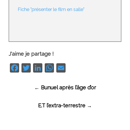
Fiche "présenter le film en salle"
J'aime je partage !
Facebook
Twitter
LinkedIn
WhatsApp
Email
Navigation
←
Bunuel après l’âge d’or
des
articles
E.T l’extra-terrestre
→