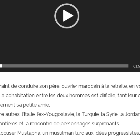
01:
traint de conduire son père, ouvrier marocain à la retraite, en
 La cohabitation entre les deux hommes est difficile, tant leur
alement sa petite amie.
utres, l’Italie, l’ex-Yougoslavie, la Turquie, la Syrie, la Jord
ontières et la rencontre de personnages surprenants.
 accuser Mustapha, un musulman turc aux idées progressistes.