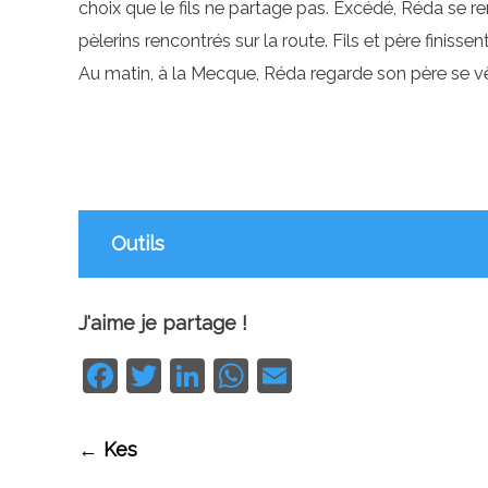
choix que le fils ne partage pas. Excédé, Réda se re
pèlerins rencontrés sur la route. Fils et père finisse
Au matin, à la Mecque, Réda regarde son père se vêtir
Outils
J'aime je partage !
Facebook
Twitter
LinkedIn
WhatsApp
Email
Navigation
←
Kes