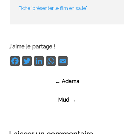
Fiche "présenter le film en salle"
J'aime je partage !
Facebook
Twitter
LinkedIn
WhatsApp
Email
Navigation
←
Adama
des
articles
Mud
→