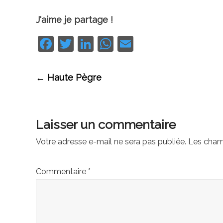
J'aime je partage !
Facebook
Twitter
LinkedIn
WhatsApp
Email
Navigation
←
Haute Pègre
des
Laisser un commentaire
articles
Votre adresse e-mail ne sera pas publiée.
Les cham
Commentaire
*