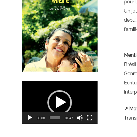
pour l
Un jou
depui
famille
Menti
Brési
Genre
Écrit
Lecteur
Inter
vidéo
↗ Mot
Trans
00:00
01:47