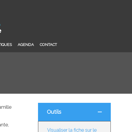
TIQUES
AGENDA
CONTACT
amille
Outils
ante,
Visualiser la fiche sur le