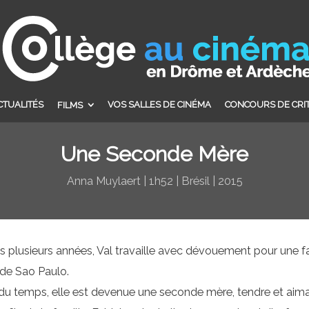
CTUALITÉS
VOS SALLES DE CINÉMA
CONCOURS DE CRI
FILMS
Une Seconde Mère
Anna Muylaert | 1h52 | Brésil | 2015
s plusieurs années, Val travaille avec dévouement pour une f
 de Sao Paulo.
l du temps, elle est devenue une seconde mère, tendre et aim