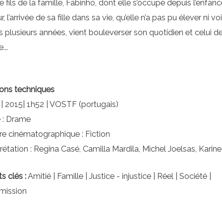
e fils de la famille, Fabinho, dont elle s’occupe depuis l’enfanc
r, l’arrivée de sa fille dans sa vie, qu’elle n’a pas pu élever ni voi
s plusieurs années, vient bouleverser son quotidien et celui de
...
ons techniques
l | 2015| 1h52 | VOSTF (portugais)
 : Drame
ure cinématographique : Fiction
prétation : Regina Casé, Camilla Mardila, Michel Joelsas, Karine
s clés :
Amitié | Famille | Justice - injustice | Réel | Société |
mission