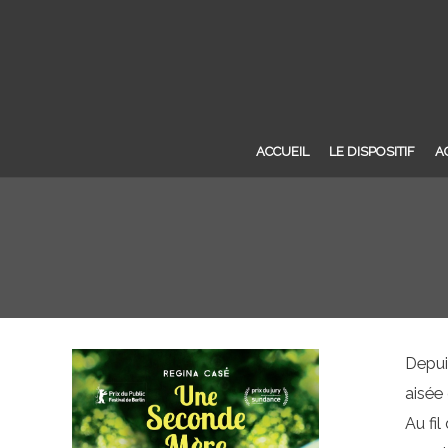
ACCUEIL
LE DISPOSITIF
A
Depui
aisée
Au fi