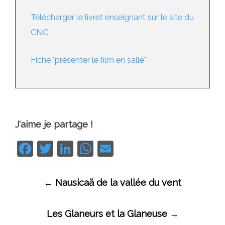
Télécharger le livret enseignant sur le site du
CNC
Fiche "présenter le film en salle"
J'aime je partage !
Facebook
Twitter
LinkedIn
WhatsApp
Email
Navigation
←
Nausicaä de la vallée du vent
des
articles
Les Glaneurs et la Glaneuse
→