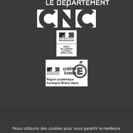
Un site Internet propulsé par
Les Ecrans
Nous utilisons des cookies pour vous garantir la meilleure
Mentions légales
|
Contact