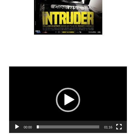
Lecteur
vidéo
00:00
01:16