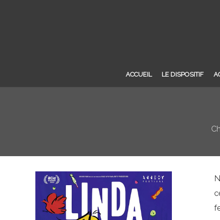
ACCUEIL
LE DISPOSITIF
A
Ch
N
c
f