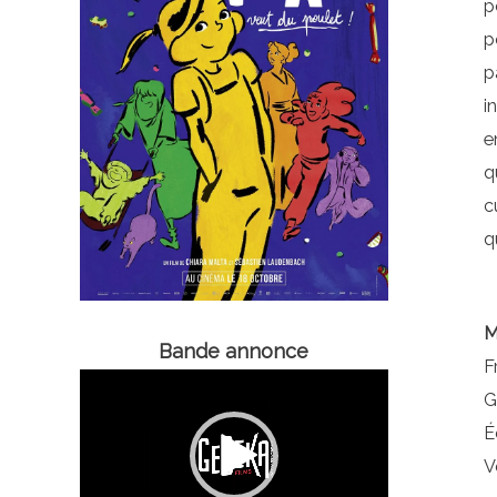
p
p
p
i
e
q
c
q
M
Bande annonce
F
Lecteur
G
vidéo
É
V