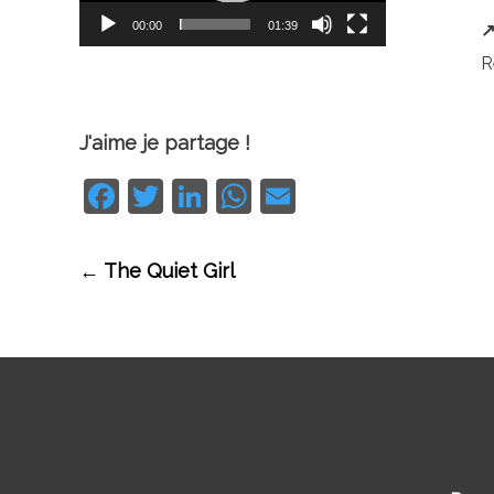
00:00
01:39
↗
R
J'aime je partage !
Facebook
Twitter
LinkedIn
WhatsApp
Email
Navigation
←
The Quiet Girl
des
articles