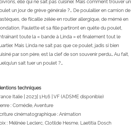
oivrons, elle qui ne sait pas cuisiner. Mais comment trouver u
oulet un jour de grève générale ?… De poulailler en camion de
astèques, de flicaille zélée en routier allergique, de mémé en
nondation, Paulette et sa fille partiront en quête du poulet,
ntraînant toute la « bande à Linda » et finalement tout le
uartier. Mais Linda ne sait pas que ce poulet, jadis si bien
uisiné par son père, est la clef de son souvenir perdu… Au fait,
uelqu’un sait tuer un poulet ?…
entions techniques
rance Italie | 2023| 1H16 | VF (ADSME disponible)
enre : Comédie, Aventure
criture cinématographique : Animation
oix : Mélinée Leclerc, Clotilde Hesme, Laetitia Dosch