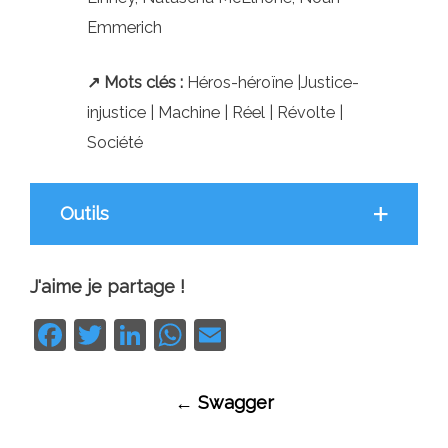
Emmerich
↗ Mots clés :
Héros-héroïne |Justice-
injustice | Machine | Réel | Révolte |
Société
Outils
J'aime je partage !
Facebook
Twitter
LinkedIn
WhatsApp
Email
Navigation
←
Swagger
des