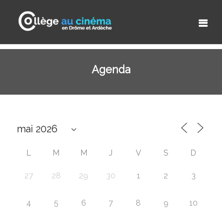
Agenda
L
M
M
J
V
S
D
27
28
29
30
1
2
3
4
5
6
7
8
9
10